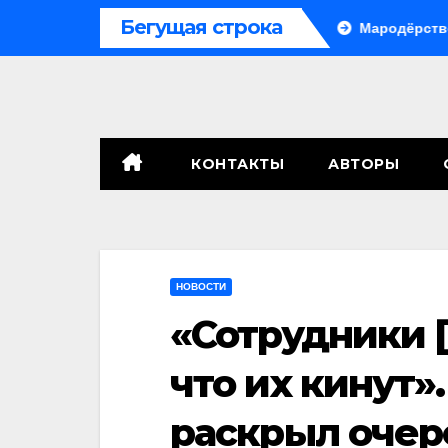
Перейти
Бегущая строка
е, сенат принимает по Грэму закон
Мародёрство и провок
к
содержимому
КОНТАКТЫ
АВТОРЫ
НОВОСТИ
«Сотрудники 
что их кинут»
раскрыл очер