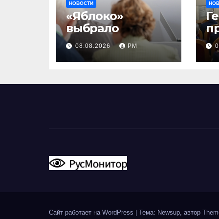
НОВОСТИ
НО
«Яблоко»
Г
выбрало
п
и
08.08.2026
РМ
0
Сайт работает на WordPress
|
Тема: Newsup, автор
Them