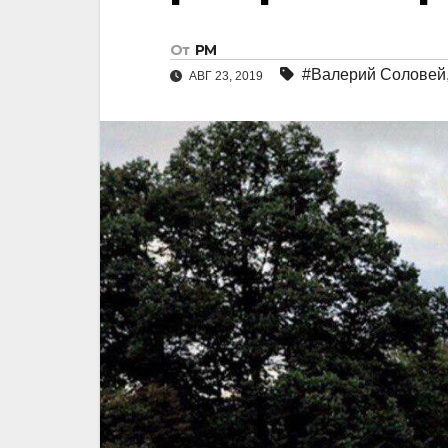
От
РМ
#Валерий Соловей
АВГ 23, 2019