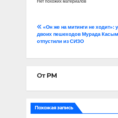
Нет похожих материалов
Навигация
«Он же на митинги не ходит»: 
двоих пешеходов Мурада Касы
по
отпустили из СИЗО
записям
От
РМ
Похожая запись