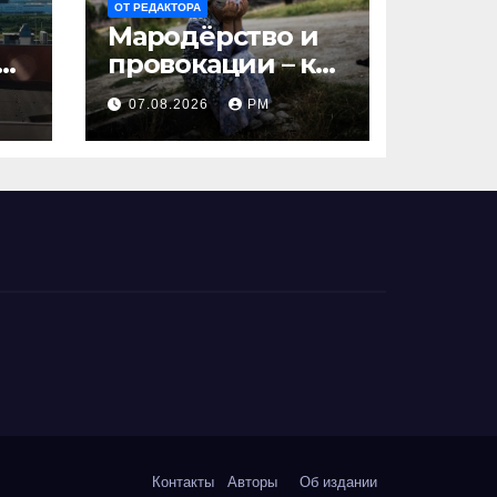
ОТ РЕДАКТОРА
Мародёрство и
ят
провокации – как
инструменты
07.08.2026
РМ
современной
политики
России
Контакты
Авторы
Об издании