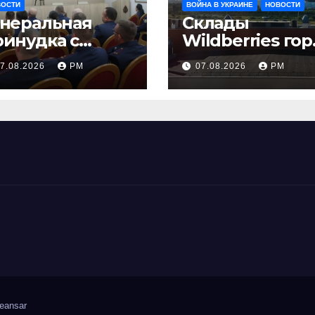
ВОСТИ
ВОЙНА В УКРАИНЕ
НОВОСТИ
енеральная
Склады
ринудка с
Wildberries гор
золяцией
на Урале, сенат
7.08.2026
РМ
07.08.2026
РМ
принимает по
Грэму закон
eansar