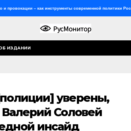
ации – как инструменты современной политики России
ОБ ИЗДАНИИ
[полиции] уверены,
. Валерий Соловей
едной инсайд