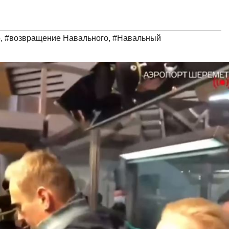
о
,
#возвращение Навального
,
#Навальный