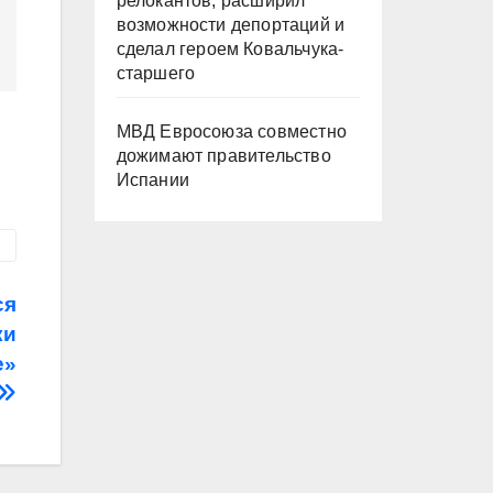
релокантов, расширил
возможности депортаций и
сделал героем Ковальчука-
старшего
МВД Евросоюза совместно
дожимают правительство
Испании
ся
ки
е»