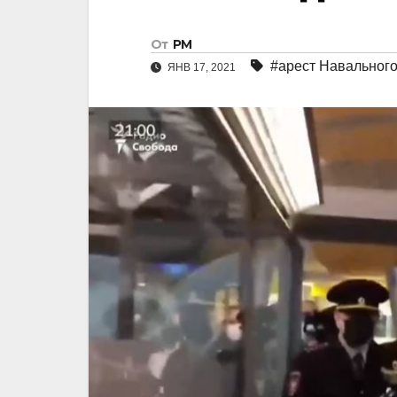
От
РМ
#арест Навальног
ЯНВ 17, 2021