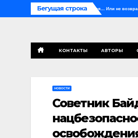
Перейти
Бегущая строка
ньда
Иногда они возвращаются… Или не возвращаются
к
содержимому
КОНТАКТЫ
АВТОРЫ
НОВОСТИ
Советник Бай
нацбезопасно
освобождения