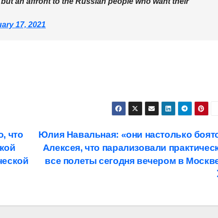
, but an affront to the Russian people who want their
ary 17, 2021
, что
Юлия Навальная: «они настолько боят
кой
Алексея, что парализовали практичес
ческой
все полеты сегодня вечером в Москв