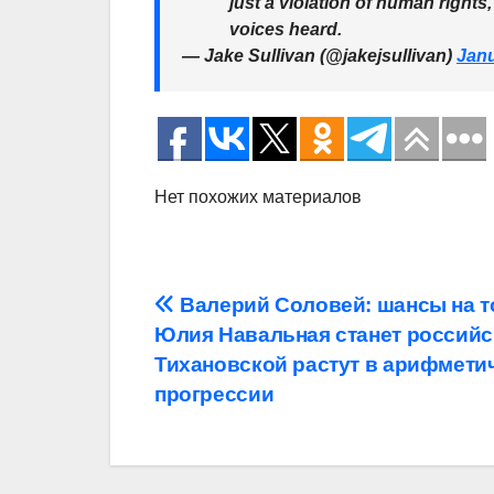
just a violation of human rights
voices heard.
— Jake Sullivan (@jakejsullivan)
Janu
Нет похожих материалов
Навигация
Валерий Соловей: шансы на то
Юлия Навальная станет российс
по
Тихановской растут в арифмети
записям
прогрессии