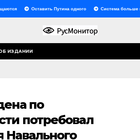
Оставить Путина одного
Система больше не моно
ОБ ИЗДАНИИ
дена по
сти потребовал
 Навального