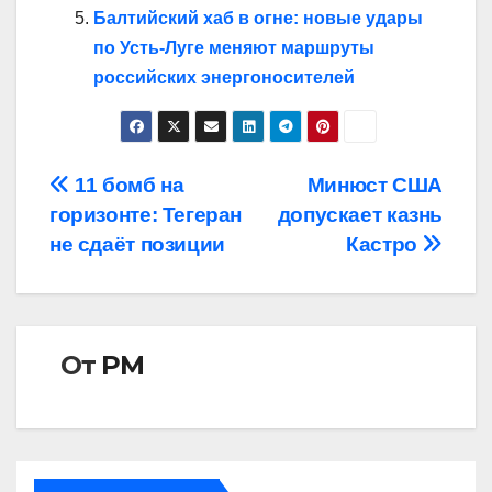
Балтийский хаб в огне: новые удары
по Усть‑Луге меняют маршруты
российских энергоносителей
Навигация
11 бомб на
Минюст США
горизонте: Тегеран
допускает казнь
по
не сдаёт позиции
Кастро
записям
От
РМ