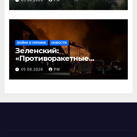
05.08.2026
РМ
ВОЙНА В УКРАИНЕ
НОВОСТИ
Зеленский:
«Противоракетные
средства могли бы спасти
05.08.2026
РМ
погибших сегодня»