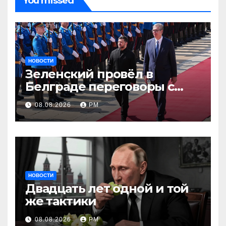
You missed
НОВОСТИ
Зеленский провёл в
Белграде переговоры с
Вучичем
08.08.2026
РМ
НОВОСТИ
Двадцать лет одной и той
же тактики
08.08.2026
РМ