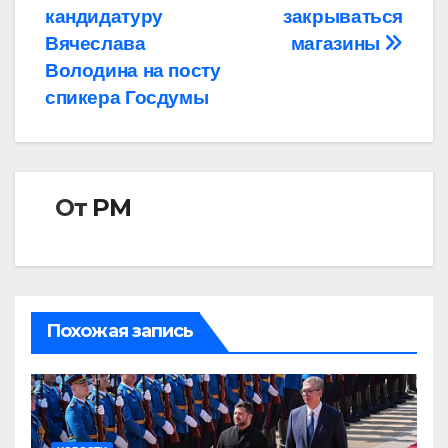
по
кандидатуру
закрываться
записям
Вячеслава
магазины
Володина на посту
спикера Госдумы
От
РМ
Похожая запись