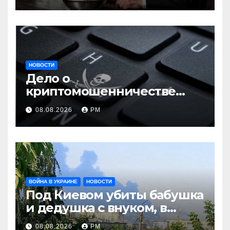
НОВОСТИ
Дело о
криптомошенничестве
оборачивают в содействие
08.08.2026
РМ
терроризму
ВОЙНА В УКРАИНЕ
НОВОСТИ
Под Киевом убиты бабушка
и дедушка с внуком, в
Поволжье и на Кубани
08.08.2026
РМ