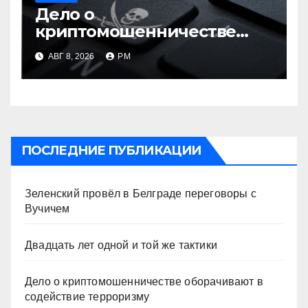
Дело о
криптомошенничестве
оборачивают в содействие
АВГ 8, 2026
РМ
терроризму
ПОСЛЕДНИЕ ПУБЛИКАЦИИ
Зеленский провёл в Белграде переговоры с
Вучичем
Двадцать лет одной и той же тактики
Дело о криптомошенничестве оборачивают в
содействие терроризму