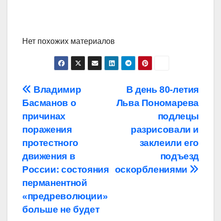
Нет похожих материалов
Навигация
Владимир
В день 80-летия
Басманов о
Льва Пономарева
по
причинах
подлецы
записям
поражения
разрисовали и
протестного
заклеили его
движения в
подъезд
России: состояния
оскорблениями
перманентной
«предреволюции»
больше не будет