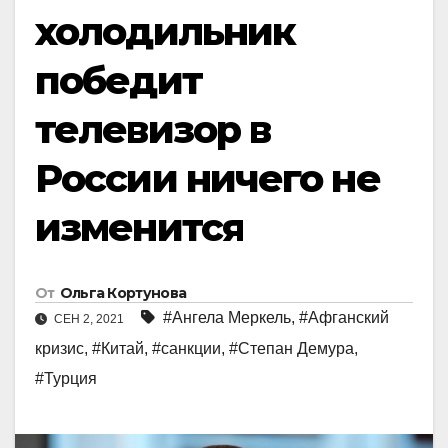
холодильник
победит
телевизор в
России ничего не
изменится
От
Ольга Кортунова
#Ангела Меркель
,
#Афганский
СЕН 2, 2021
кризис
,
#Китай
,
#санкции
,
#Степан Демура
,
#Турция