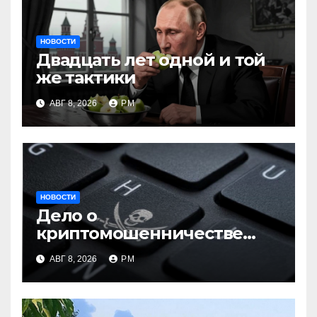
НОВОСТИ
Двадцать лет одной и той
же тактики
АВГ 8, 2026
РМ
НОВОСТИ
Дело о
криптомошенничестве
оборачивают в содействие
АВГ 8, 2026
РМ
терроризму