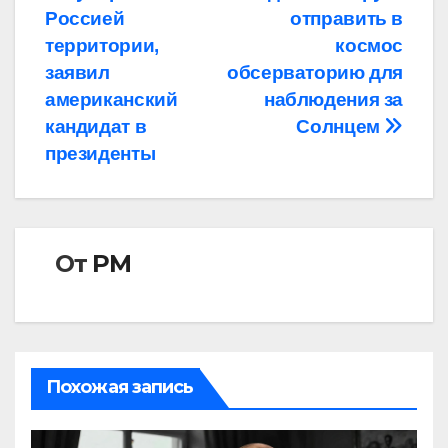
по
Россией
отправить в
записям
территории,
космос
заявил
обсерваторию для
американский
наблюдения за
кандидат в
Солнцем
президенты
От
РМ
Похожая запись