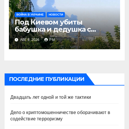
ВОЙНА В УКРАИНЕ
НОВОСТИ
Под Киевом убиты
бабушка и дедушка с
внуком, в Поволжье и на
АВГ 8, 2026
РМ
Кубани вновь горят НПЗ
ПОСЛЕДНИЕ ПУБЛИКАЦИИ
Двадцать лет одной и той же тактики
Дело о криптомошенничестве оборачивают в
содействие терроризму