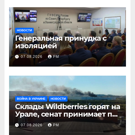
НОВОСТИ
Генеральная принудка с
изоляцией
07.08.2026
РМ
ВОЙНА В УКРАИНЕ
НОВОСТИ
Склады Wildberries горят на
Урале, сенат принимает по
Грэму закон
07.08.2026
РМ