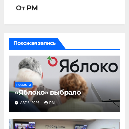
От
РМ
Похожая запись
НОВОСТИ
«Яблоко» выбрало
АВГ 8, 2026
РМ