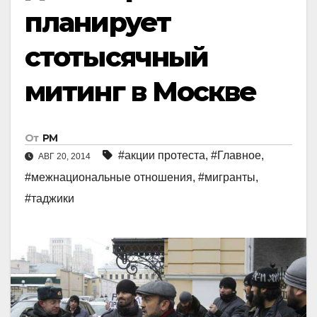
планирует
стотысячный
митинг в Москве
От
РМ
#акции протеста
,
#Главное
,
АВГ 20, 2014
#межнациональные отношения
,
#мигранты
,
#таджики