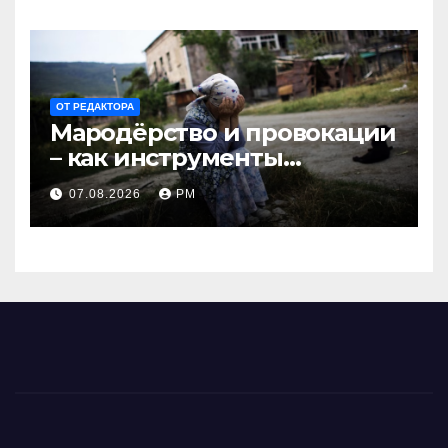
ОТ РЕДАКТОРА
Мародёрство и провокации
– как инструменты
современной политики
07.08.2026
РМ
России