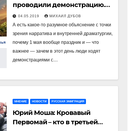
проводили демонстрацию.
Война! Распилы! Ненависть!
04.05.2019
МИХАИЛ ДУБОВ
вместо Мир! Труд! Май!
А есть какое-то разумное объяснение с точки
зрения нарратива и внутренней драматургии,
почему 1 мая вообще праздник и — что
важнее — зачем в этот день люди ходят
демонстрациями с…
МНЕНИЕ
НОВОСТИ
РУССКАЯ ЭМИГРАЦИЯ
Юрий Моша: Кровавый
Первомай – кто в третьей