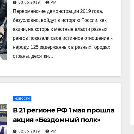
колонне российских городов
03.05.2019
РМ
Первомайские демонстрации 2019 года,
безусловно, войдут в историю России, как
акции, на которых местные власти разных
рангов показали свое истинное отношение к
народу. 125 задержанных в разных городах
страны, десятки…
НОВОСТИ
В 21 регионе РФ 1 мая прошла
акция «Бездомный полк»
02.05.2019
РМ