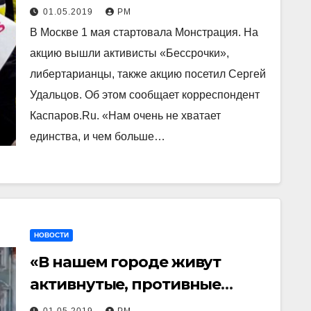
01.05.2019
РМ
В Москве 1 мая стартовала Монстрация. На
акцию вышли активисты «Бессрочки»,
либертарианцы, также акцию посетил Сергей
Удальцов. Об этом сообщает корреспондент
Каспаров.Ru. «Нам очень не хватает
единства, и чем больше…
НОВОСТИ
«В нашем городе живут
активнутые, противные
люди»: и.о. Губернатора СПБ