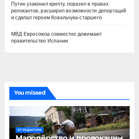
Путин узаконил крипту, поразил в правах
релокантов, расширил возможности депортаций
и сделал героем Ковальчука-старшего
МВД Евросоюза совместно дожимают
правительство Испании
You missed
ОТ РЕДАКТОРА
Мародёрство и провокации