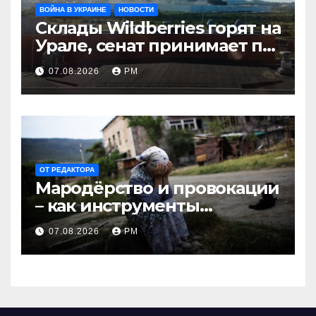
ВОЙНА В УКРАИНЕ
НОВОСТИ
Склады Wildberries горят на
Урале, сенат принимает по
Грэму закон
07.08.2026
РМ
ОТ РЕДАКТОРА
Мародёрство и провокации
– как инструменты
современной политики
07.08.2026
РМ
России