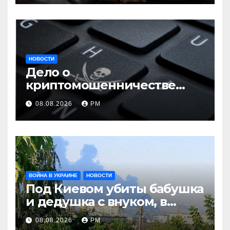
НОВОСТИ
Дело о
криптомошенничестве
оборачивают в содействие
08.08.2026
РМ
терроризму
ВОЙНА В УКРАИНЕ
НОВОСТИ
Под Киевом убиты бабушка
и дедушка с внуком, в
Поволжье и на Кубани
08.08.2026
РМ
вновь горят НПЗ