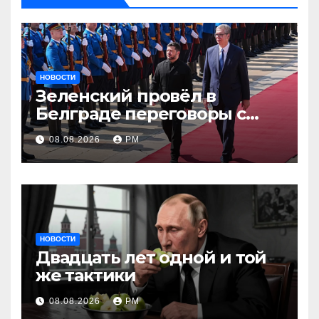
НОВОСТИ
Зеленский провёл в
Белграде переговоры с
Вучичем
08.08.2026
РМ
НОВОСТИ
Двадцать лет одной и той
же тактики
08.08.2026
РМ