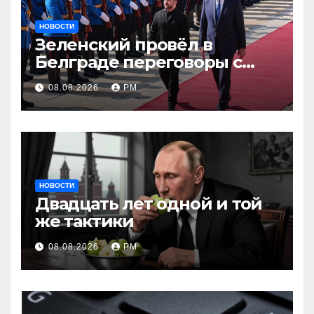
НОВОСТИ
Зеленский провёл в
Белграде переговоры с
Вучичем
08.08.2026
РМ
НОВОСТИ
Двадцать лет одной и той
же тактики
08.08.2026
РМ