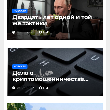
НОВОСТИ
Двадцать лет одной и той
же тактики
08.08.2026
РМ
НОВОСТИ
Дело о
криптомошенничестве
оборачивают в содействие
08.08.2026
РМ
терроризму