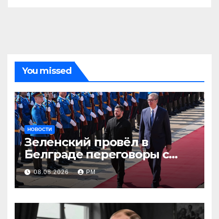
You missed
НОВОСТИ
Зеленский провёл в
Белграде переговоры с
Вучичем
08.08.2026
РМ