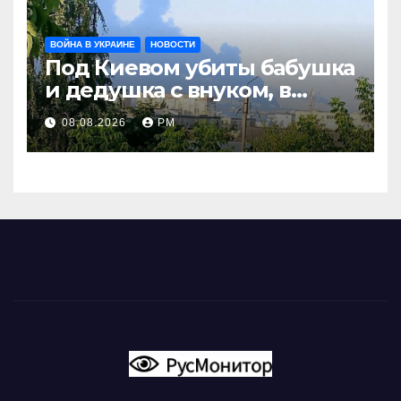
ВОЙНА В УКРАИНЕ
НОВОСТИ
Под Киевом убиты бабушка
и дедушка с внуком, в
Поволжье и на Кубани
08.08.2026
РМ
вновь горят НПЗ