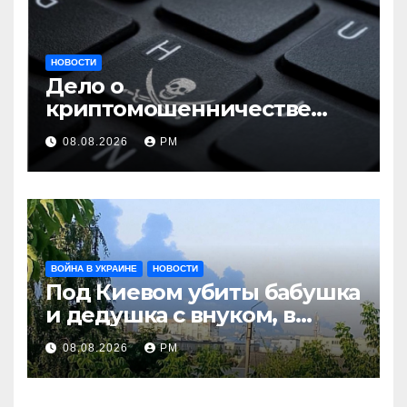
НОВОСТИ
Дело о
криптомошенничестве
оборачивают в содействие
08.08.2026
РМ
терроризму
ВОЙНА В УКРАИНЕ
НОВОСТИ
Под Киевом убиты бабушка
и дедушка с внуком, в
Поволжье и на Кубани
08.08.2026
РМ
вновь горят НПЗ