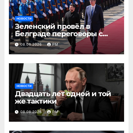
НОВОСТИ
Зеленский провёл в
Белграде переговоры с
Вучичем
08.08.2026
РМ
НОВОСТИ
Двадцать лет одной и той
же тактики
08.08.2026
РМ