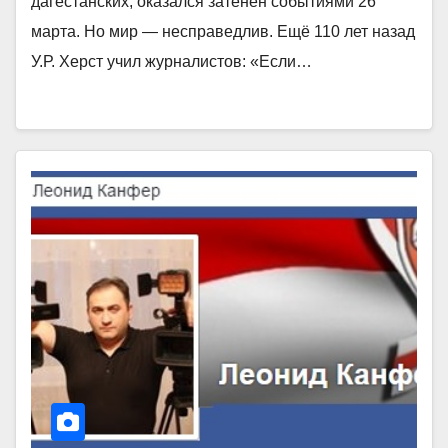
дагестанских, оказался затенён событиями 26
марта. Но мир — несправедлив. Ещё 110 лет назад
У.Р. Херст учил журналистов: «Если…