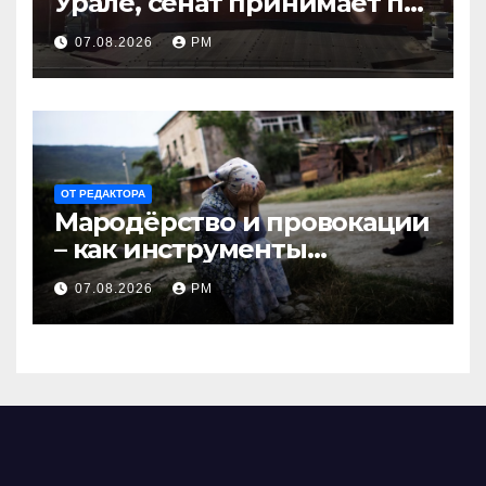
Урале, сенат принимает по
Грэму закон
07.08.2026
РМ
ОТ РЕДАКТОРА
Мародёрство и провокации
– как инструменты
современной политики
07.08.2026
РМ
России