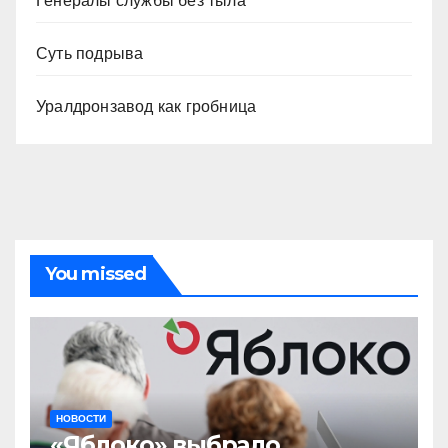
Генералы службы без тыла
Суть подрыва
Уралдронзавод как гробница
You missed
НОВОСТИ
«Яблоко» выбрало