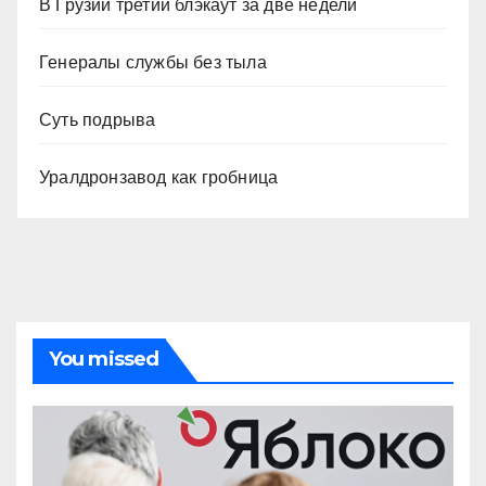
В Грузии третий блэкаут за две недели
Генералы службы без тыла
Суть подрыва
Уралдронзавод как гробница
You missed