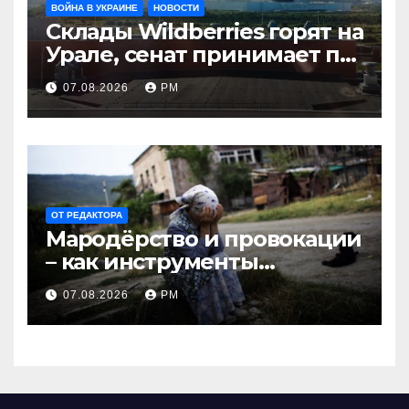
ВОЙНА В УКРАИНЕ
НОВОСТИ
Склады Wildberries горят на
Урале, сенат принимает по
Грэму закон
07.08.2026
РМ
ОТ РЕДАКТОРА
Мародёрство и провокации
– как инструменты
современной политики
07.08.2026
РМ
России