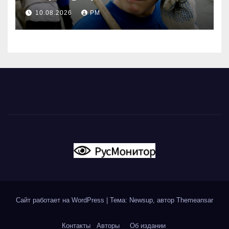
несовершеннолетних и
10.08.2026
РМ
мигрантов
Сайт работает на WordPress
|
Тема: Newsup, автор
Themeansar
Контакты
Авторы
Об издании