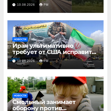
10.08.2026
РМ
НОВОСТИ
Иран ультимативно
требует от США исправить
поведение
10.08.2026
РМ
НОВОСТИ
Смольный занимает
оборону против