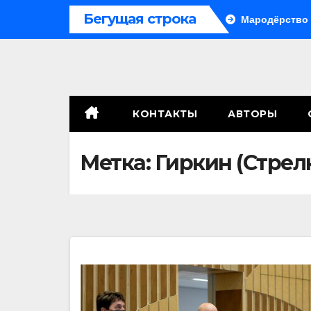
Перейти
Бегущая строка
сенат принимает по Грэму закон
Мародёрство и провокац
к
содержимому
КОНТАКТЫ
АВТОРЫ
Метка:
Гиркин (Стрел