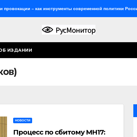
ии – как инструменты современной политики России
Же
ОБ ИЗДАНИИ
ков)
НОВОСТИ
Процесс по сбитому MH17: