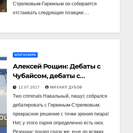
Стрелковым-Гиркиным он собирается
отстаивать следующие позиции:…
БЛОГОСФЕРА
Алексей Рощин: Дебаты с
Чубайсом, дебаты с
Гиркиным — это отличный
12.07.2017
МИХАИЛ ДУБОВ
выбор человека,
Two criminals Навальный, пишут, собрался
собирающего голоса не в
дебатировать с Гиркиным-Стрелковым;
Фейсбуке, а в России
прекрасное решение с точки зрения пиара!
Нет, у этого парня определенно есть нюх.
Резонанс пошел сразу же, еще до всяких