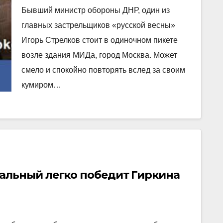
расползлись, шевеля усами,
Бывший министр обороны ДНР, один из
обратно по щелям
главных застрельщиков «русской весны»
Игорь Стрелков стоит в одиночном пикете
возле здания МИДа, город Москва. Может
смело и спокойно повторять вслед за своим
кумиром…
альный легко победит Гиркина