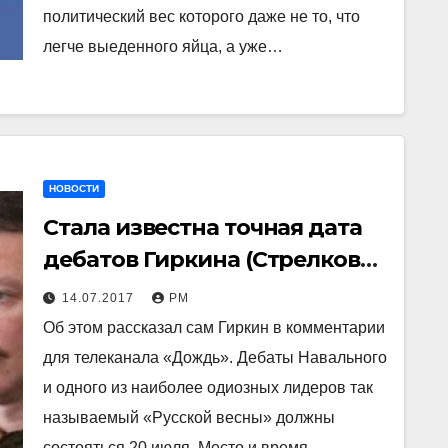
политический вес которого даже не то, что
легче выеденного яйца, а уже…
НОВОСТИ
Стала известна точная дата
дебатов Гиркина (Стрелкова)
с Алексеем Навальным
14.07.2017
РМ
Об этом рассказал сам Гиркин в комментарии
для телеканала «Дождь». Дебаты Навального
и одного из наиболее одиозных лидеров так
называемый «Русской весны» должны
состояться 20 июля. Место и время