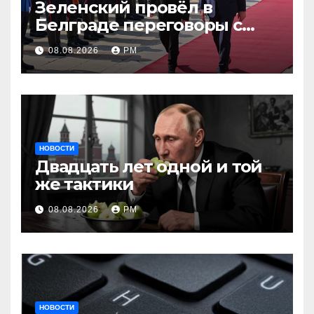
Зеленский провёл в
Белграде переговоры с
Вучичем
08.08.2026
РМ
НОВОСТИ
Двадцать лет одной и той
же тактики
08.08.2026
РМ
НОВОСТИ