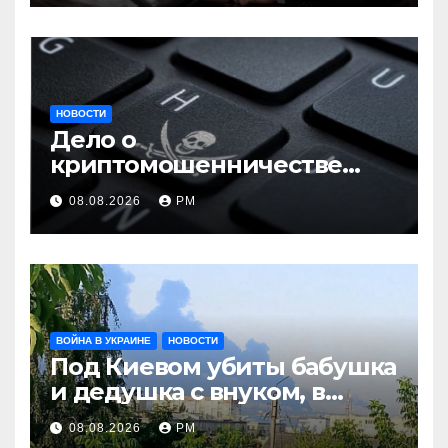
НОВОСТИ
Дело о
криптомошенничестве
оборачивают в содействие
08.08.2026
РМ
терроризму
ВОЙНА В УКРАИНЕ
НОВОСТИ
Под Киевом убиты бабушка
и дедушка с внуком, в
Поволжье и на Кубани
08.08.2026
РМ
вновь горят НПЗ