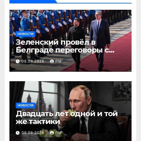
НОВОСТИ
Зеленский провёл в
Белграде переговоры с
Вучичем
08.08.2026
РМ
НОВОСТИ
Двадцать лет одной и той
же тактики
08.08.2026
РМ