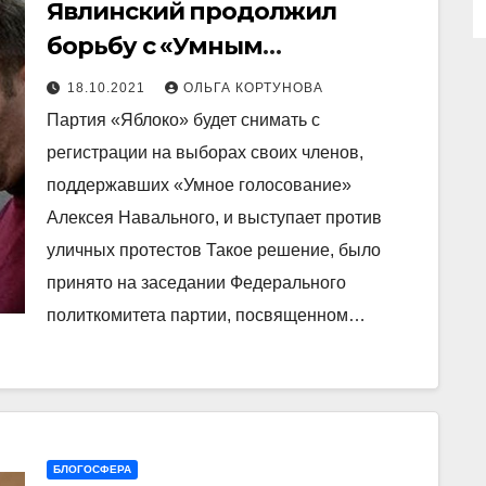
Явлинский продолжил
борьбу с «Умным
голосованием» Навального,
18.10.2021
ОЛЬГА КОРТУНОВА
яблочникам запрещено даже
Партия «Яблоко» будет снимать с
думать о нем
регистрации на выборах своих членов,
поддержавших «Умное голосование»
Алексея Навального, и выступает против
уличных протестов Такое решение, было
принято на заседании Федерального
политкомитета партии, посвященном…
БЛОГОСФЕРА