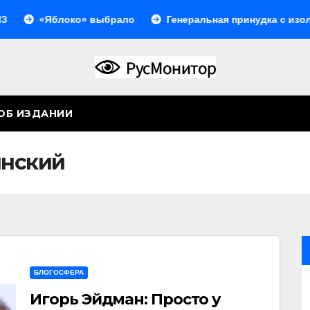
локо» выбрало
Генеральная принудка с изоляцией
ОБ ИЗДАНИИ
инский
БЛОГОСФЕРА
Игорь Эйдман: Просто у