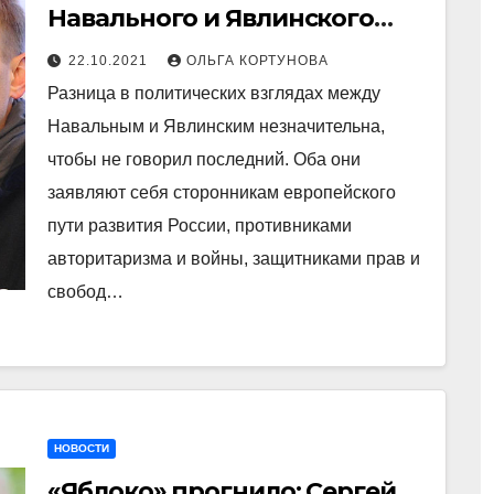
Навального и Явлинского
работа разная, один —
22.10.2021
ОЛЬГА КОРТУНОВА
политик, второй имитатор и
Разница в политических взглядах между
аниматор
Навальным и Явлинским незначительна,
чтобы не говорил последний. Оба они
заявляют себя сторонникам европейского
пути развития России, противниками
авторитаризма и войны, защитниками прав и
свобод…
НОВОСТИ
«Яблоко» прогнило: Сергей