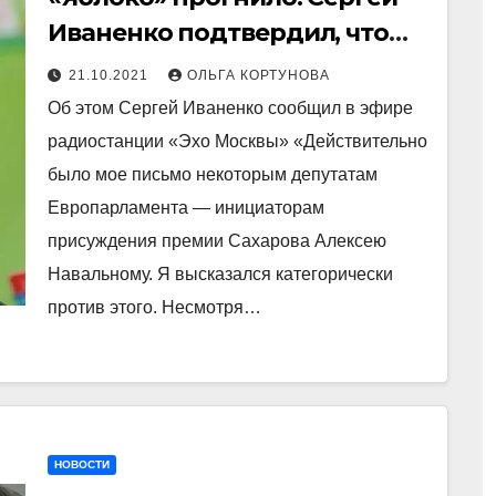
Иваненко подтвердил, что
попросил Европарламент не
21.10.2021
ОЛЬГА КОРТУНОВА
присуждать Навальному
Об этом Сергей Иваненко сообщил в эфире
премию Сахарова
радиостанции «Эхо Москвы» «Действительно
было мое письмо некоторым депутатам
Европарламента — инициаторам
присуждения премии Сахарова Алексею
Навальному. Я высказался категорически
против этого. Несмотря…
НОВОСТИ