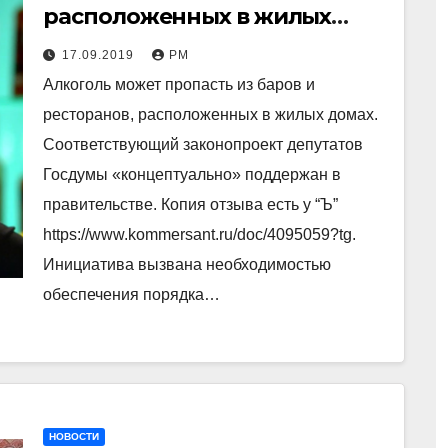
расположенных в жилых
домах запретят торговать
17.09.2019
РМ
алкоголем
Алкоголь может пропасть из баров и
ресторанов, расположенных в жилых домах.
Соответствующий законопроект депутатов
Госдумы «концептуально» поддержан в
правительстве. Копия отзыва есть у “Ъ”
https://www.kommersant.ru/doc/4095059?tg.
Инициатива вызвана необходимостью
обеспечения порядка…
НОВОСТИ