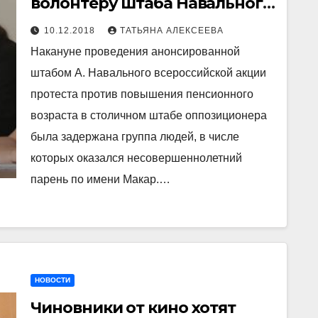
волонтеру штаба Навального
угрожают изъятием из семьи
10.12.2018
ТАТЬЯНА АЛЕКСЕЕВА
за… антисоветскую
Накануне проведения анонсированной
пропаганду
штабом А. Навального всероссийской акции
протеста против повышения пенсионного
возраста в столичном штабе оппозиционера
была задержана группа людей, в числе
которых оказался несовершеннолетний
парень по имени Макар.…
НОВОСТИ
Чиновники от кино хотят