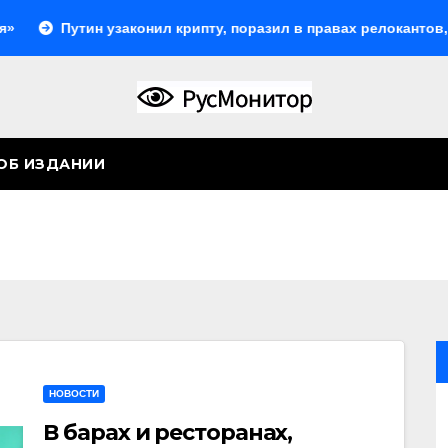
ин узаконил крипту, поразил в правах релокантов, расширил
ОБ ИЗДАНИИ
НОВОСТИ
В барах и ресторанах,