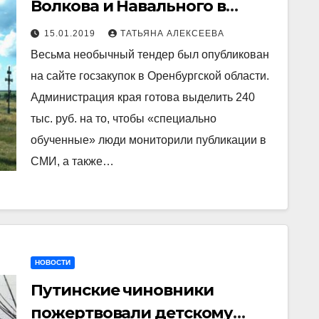
Волкова и Навального в
соцсетях Оренбургская
15.01.2019
ТАТЬЯНА АЛЕКСЕЕВА
область потратит 240 тыс.
Весьма необычный тендер был опубликован
руб.
на сайте госзакупок в Оренбургской области.
Администрация края готова выделить 240
тыс. руб. на то, чтобы «специально
обученные» люди мониторили публикации в
СМИ, а также…
НОВОСТИ
Путинские чиновники
пожертвовали детскому