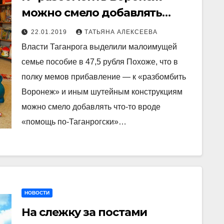
можно смело добавлять
«помощь по-Таганрогски»
22.01.2019
ТАТЬЯНА АЛЕКСЕЕВА
или «ростовское счастье».
Власти Таганрога выделили малоимущей
Соцсети о пособии в 47 руб.
семье пособие в 47,5 рубля Похоже, что в
полку мемов прибавление — к «разбомбить
Воронеж» и иным шутейным конструкциям
можно смело добавлять что-то вроде
«помощь по-Таганрогски»…
НОВОСТИ
На слежку за постами