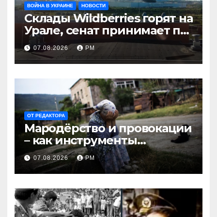
ВОЙНА В УКРАИНЕ
НОВОСТИ
Склады Wildberries горят на
Урале, сенат принимает по
Грэму закон
07.08.2026
РМ
ОТ РЕДАКТОРА
Мародёрство и провокации
– как инструменты
современной политики
07.08.2026
РМ
России