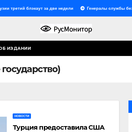
ий блэкаут за две недели
Генералы службы без тыла
ОБ ИЗДАНИИ
 государство)
НОВОСТИ
Турция предоставила США