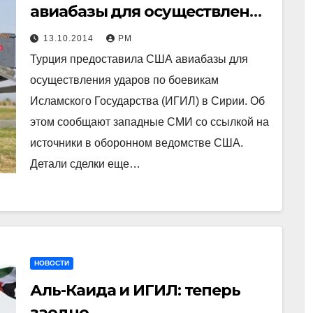
авиабазы ​​для осуществления
ударов по боевикам в Сирии
13.10.2014
РМ
Турция предоставила США авиабазы ​​для
осуществления ударов по боевикам
Исламского Государства (ИГИЛ) в Сирии. Об
этом сообщают западные СМИ со ссылкой на
источники в оборонном ведомстве США.
Детали сделки еще…
НОВОСТИ
Аль-Каида и ИГИЛ: теперь
заодно