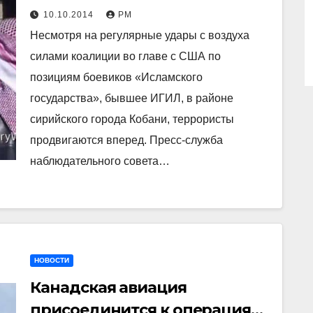
курдов в Кобани и угрожают
10.10.2014
РМ
войной России
Несмотря на регулярные удары с воздуха
силами коалиции во главе с США по
позициям боевиков «Исламского
государства», бывшее ИГИЛ, в районе
сирийского города Кобани, террористы
продвигаются вперед. Пресс-служба
наблюдательного совета…
НОВОСТИ
Канадская авиация
присоединится к операциям