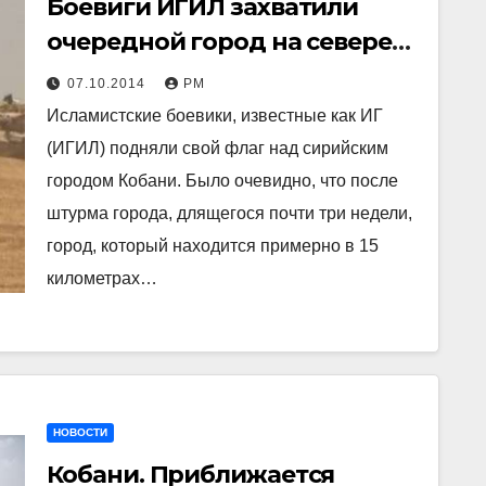
Боевиги ИГИЛ захватили
очередной город на севере
Ирака. Наблюдатели
07.10.2014
РМ
опасаются резни
Исламистские боевики, известные как ИГ
(ИГИЛ) подняли свой ​​флаг над сирийским
городом Кобани. Было очевидно, что после
штурма города, длящегося почти три недели,
город, который находится примерно в 15
километрах…
НОВОСТИ
Кобани. Приближается