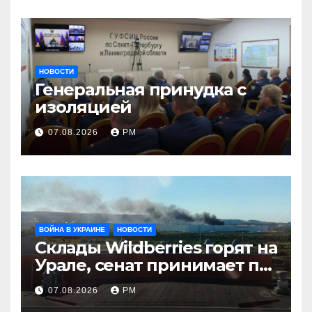
НОВОСТИ
Генеральная принудка с
изоляцией
07.08.2026
РМ
ВОЙНА В УКРАИНЕ
НОВОСТИ
Склады Wildberries горят на
Урале, сенат принимает по
Грэму закон
07.08.2026
РМ