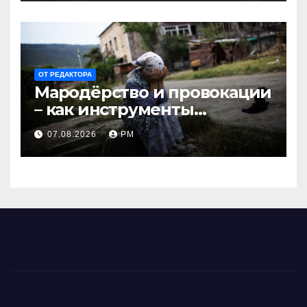
ОТ РЕДАКТОРА
Мародёрство и провокации
– как инструменты
современной политики
07.08.2026
РМ
России