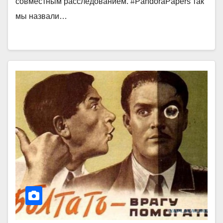
совместным расследованием. #PandoraPapers так
мы назвали…