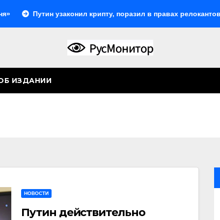
утин узаконил крипту, поразил в правах релокантов, расшири
ОБ ИЗДАНИИ
НОВОСТИ
Путин действительно