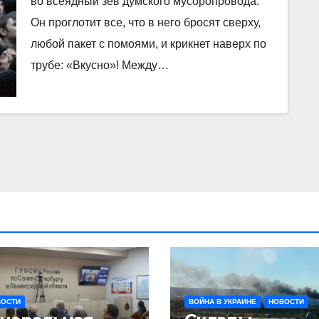
во всеядный зев думского мусоропровода.
Он проглотит все, что в него бросят сверху,
любой пакет с помоями, и крикнет наверх по
трубе: «Вкусно»! Между…
ВОСТИ
ВОЙНА В УКРАИНЕ
НОВОСТИ