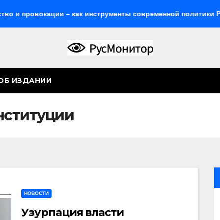
провокации – как инструменты современной политики России
ОБ ИЗДАНИИ
нституции
НОВОСТИ
Узурпация власти