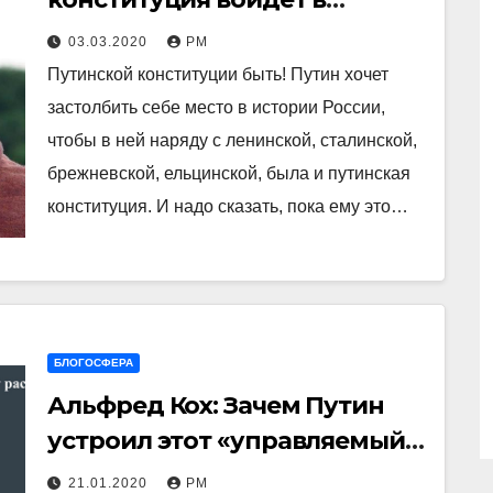
историю как апофеоз
03.03.2020
РМ
глупости и лицемерия
Путинской конституции быть! Путин хочет
застолбить себе место в истории России,
чтобы в ней наряду с ленинской, сталинской,
брежневской, ельцинской, была и путинская
конституция. И надо сказать, пока ему это…
БЛОГОСФЕРА
Альфред Кох: Зачем Путин
устроил этот «управляемый
хаос»?
21.01.2020
РМ