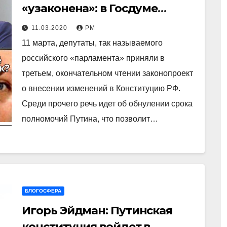
«узаконена»: в Госдуме
приняли проект поправок в
11.03.2020
РМ
Конституцию
11 марта, депутаты, так называемого
российского «парламента» приняли в
третьем, окончательном чтении законопроект
о внесении изменений в Конституцию РФ.
Среди прочего речь идет об обнулении срока
полномочий Путина, что позволит…
БЛОГОСФЕРА
Игорь Эйдман: Путинская
конституция войдет в