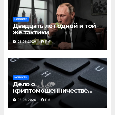
НОВОСТИ
Двадцать лет одной и той
же тактики
08.08.2026
РМ
НОВОСТИ
Дело о
криптомошенничестве
оборачивают в содействие
08.08.2026
РМ
терроризму