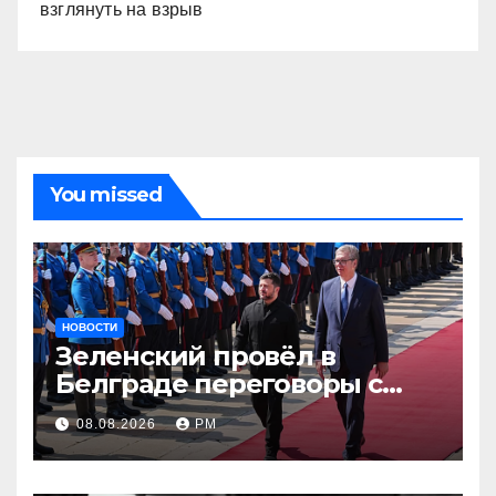
взглянуть на взрыв
You missed
НОВОСТИ
Зеленский провёл в
Белграде переговоры с
Вучичем
08.08.2026
РМ