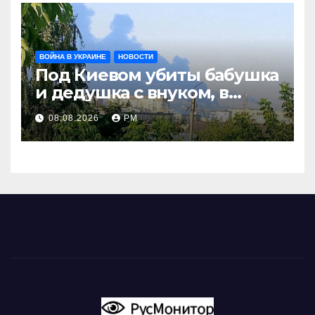
ВОЙНА В УКРАИНЕ
НОВОСТИ
Под Киевом убиты бабушка
и дедушка с внуком, в
Поволжье и на Кубани
08.08.2026
РМ
вновь горят НПЗ