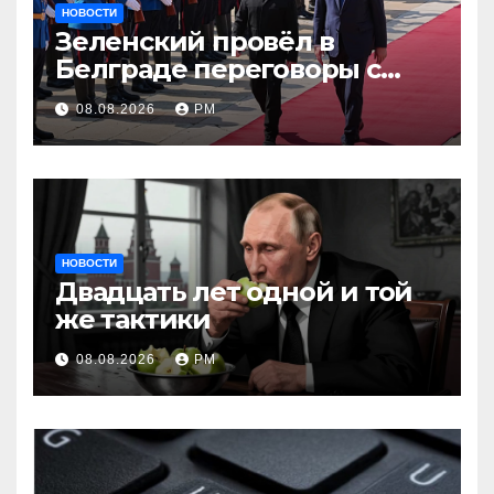
НОВОСТИ
Зеленский провёл в
Белграде переговоры с
Вучичем
08.08.2026
РМ
НОВОСТИ
Двадцать лет одной и той
же тактики
08.08.2026
РМ