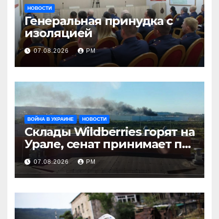
НОВОСТИ
Генеральная принудка с
изоляцией
07.08.2026
РМ
ВОЙНА В УКРАИНЕ
НОВОСТИ
Склады Wildberries горят на
Урале, сенат принимает по
Грэму закон
07.08.2026
РМ