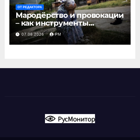
ОТ РЕДАКТОРА
Мародёрство и провокации
– как инструменты
современной политики
07.08.2026
РМ
России