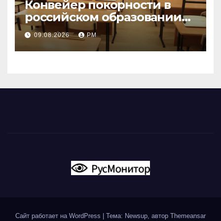
Конвейер покорности в
российском образовании
наталкивается на
09.08.2026
РМ
сопротивление
Сайт работает на WordPress
|
Тема: Newsup, автор
Themeansar