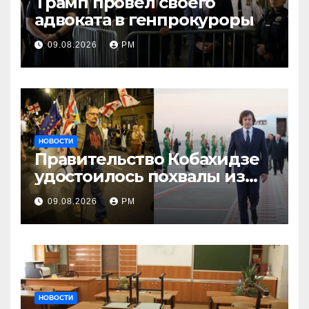
Трамп провёл своего
адвоката в генпрокуроры
09.08.2026
РМ
НОВОСТИ
Правительство Кобахидзе
удостоилось похвалы из
Москвы
09.08.2026
РМ
НОВОСТИ