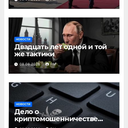
НОВОСТИ
Двадцать лет одной и той
же тактики
08.08.2026
РМ
НОВОСТИ
Дело о
криптомошенничестве
оборачивают в содействие