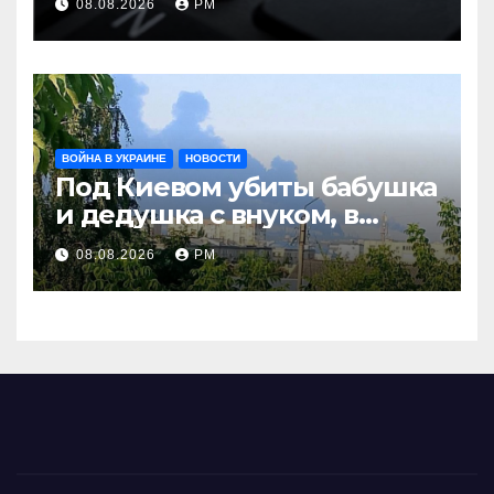
08.08.2026
РМ
терроризму
ВОЙНА В УКРАИНЕ
НОВОСТИ
Под Киевом убиты бабушка
и дедушка с внуком, в
Поволжье и на Кубани
08.08.2026
РМ
вновь горят НПЗ