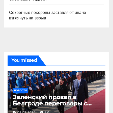
Секретные похороны заставляют иначе
взглянуть на взрыв
You missed
НОВОСТИ
Зеленский провёл в
Белграде переговоры с
Вучичем
08.08.2026
РМ