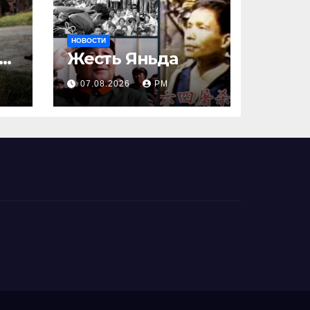
и
НОВОСТИ
ак
Жесть Яньда
07.08.2026
РМ