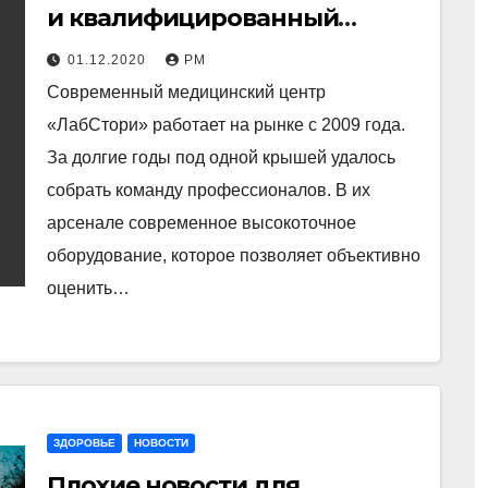
и квалифицированный
персонал: быть здоровым
01.12.2020
РМ
может каждый
Современный медицинский центр
«ЛабСтори» работает на рынке с 2009 года.
За долгие годы под одной крышей удалось
собрать команду профессионалов. В их
арсенале современное высокоточное
оборудование, которое позволяет объективно
оценить…
ЗДОРОВЬЕ
НОВОСТИ
Плохие новости для