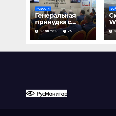
НОВОСТИ
ВОЙ
Генеральная
С
принудка с
Wi
изоляцией
на
07.08.2026
РМ
0
п
Г