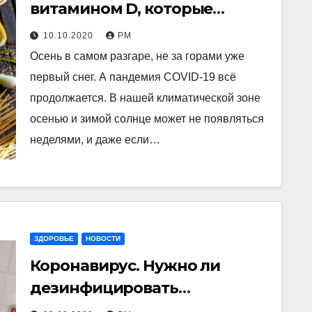
витамином D, которые
помогут организму в борьбе
10.10.2020
РМ
с COVID
Осень в самом разгаре, не за горами уже
первый снег. А пандемия COVID-19 всё
продолжается. В нашей климатической зоне
осенью и зимой солнце может не появляться
неделями, и даже если…
ЗДОРОВЬЕ
НОВОСТИ
Коронавирус. Нужно ли
дезинфицировать
поверхности? Ученые уже