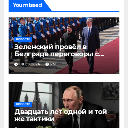
You missed
НОВОСТИ
Зеленский провёл в
Белграде переговоры с
Вучичем
08.08.2026
РМ
НОВОСТИ
Двадцать лет одной и той
же тактики