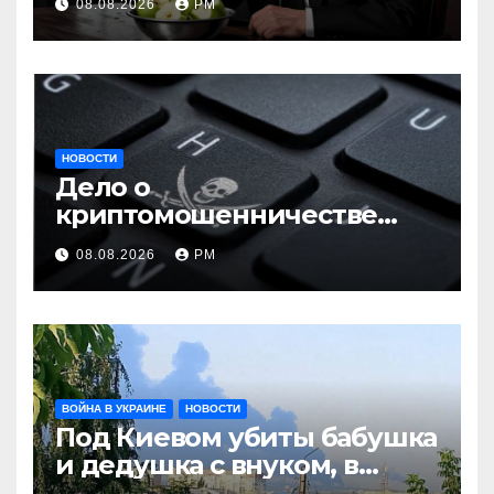
08.08.2026
РМ
НОВОСТИ
Дело о
криптомошенничестве
оборачивают в содействие
08.08.2026
РМ
терроризму
ВОЙНА В УКРАИНЕ
НОВОСТИ
Под Киевом убиты бабушка
и дедушка с внуком, в
Поволжье и на Кубани