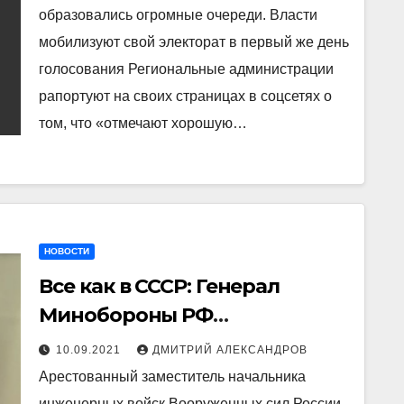
очереди
образовались огромные очереди. Власти
мобилизуют свой электорат в первый же день
голосования Региональные администрации
рапортуют на своих страницах в соцсетях о
том, что «отмечают хорошую…
НОВОСТИ
Все как в СССР: Генерал
Минобороны РФ
Алахвердиев заставлял
10.09.2021
ДМИТРИЙ АЛЕКСАНДРОВ
солдат работать на дачах и
Арестованный заместитель начальника
взятки брал
инженерных войск Вооруженных сил России,