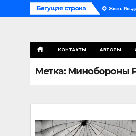
Перейти
Бегущая строка
нты современной политики России
Жесть Яньда
Ин
к
содержимому
КОНТАКТЫ
АВТОРЫ
Метка:
Минобороны 