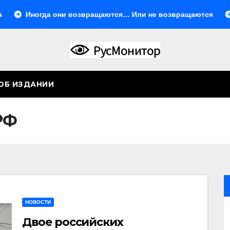
огда они возвращаются… Или не возвращаются
Остави
ОБ ИЗДАНИИ
РФ
НОВОСТИ
Двое российских