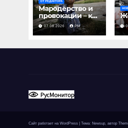
ОТ РЕДАКТОРА
Мародёрство и
НО
провокации – как
Ж
инструменты
07.08.2026
РМ
0
современной
политики
России
Сайт работает на WordPress
|
Тема: Newsup, автор
Them