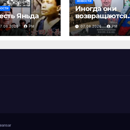
НОВОСТИ
Иногда они
ВОСТИ
есть Яньда
возвращаются
Или не
7.08.2026
РМ
07.08.2026
РМ
возвращаются
eansar