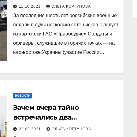
кинутых Кремлем
11.10.2021
ОЛЬГА КОРТУНОВА
контрактниках служивших в
За последние шесть лет российские военные
Сирии и в Украине
подали в суды несколько сотен исков, следует
из картотеки ГАС «Правосудие» Солдаты и
офицеры, служившие в горячих точках — на
юго-востоке Украины (участие России…
НОВОСТИ
Зачем вчера тайно
встречались два
высокопоставленных
23.09.2021
ОЛЬГА КОРТУНОВА
генерала США (без НАТО) и