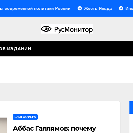
ной политики России
Жесть Яньда
Иногда они во
ОБ ИЗДАНИИ
БЛОГОСФЕРА
Аббас Галлямов: почему