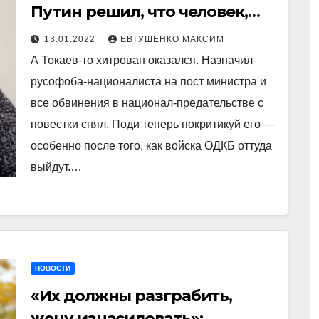
Путин решил, что человек,
только что кинувший своего
13.01.2022
ЕВТУШЕНКО МАКСИМ
благодетеля, — Назарбаева —
А Токаев-то хитрован оказался. Назначил
не кинет его — Путина?
русофоба-националиста на пост министра и
все обвинения в национал-предательстве с
повестки снял. Поди теперь покритикуй его —
особенно после того, как войска ОДКБ оттуда
выйдут.…
НОВОСТИ
«Их должны разграбить,
жену изнасиловать»: