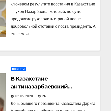
ключевом результате восстания в Казахстане
— уход Назарбаева, который, по сути,
продолжил руководить страной после
добровольной отставки с поста президента. А
его семья…
НОВОСТИ
В Казахстане
антиназарбаевский
переворот? Дочь Назарбаева
02.05.2020
РМ
потеряла пост спикера
Дочь бывшего президента Казахстана Дарига
Сената
Наразбаева освобождена от должности