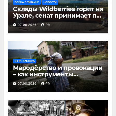
ВОЙНА В УКРАИНЕ
НОВОСТИ
Склады Wildberries горят на
Урале, сенат принимает по
Грэму закон
07.08.2026
РМ
ОТ РЕДАКТОРА
Мародёрство и провокации
– как инструменты
современной политики
07.08.2026
РМ
России