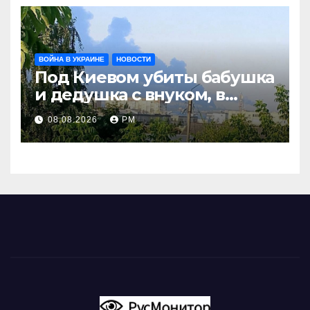
ВОЙНА В УКРАИНЕ
НОВОСТИ
Под Киевом убиты бабушка
и дедушка с внуком, в
Поволжье и на Кубани
08.08.2026
РМ
вновь горят НПЗ