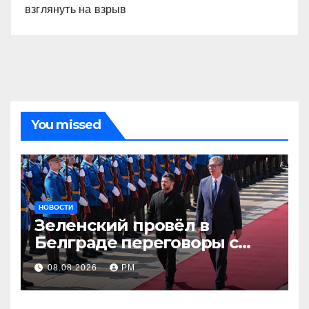
взглянуть на взрыв
You missed
НОВОСТИ
Зеленский провёл в
Белграде переговоры с
Вучичем
08.08.2026
РМ