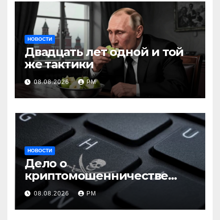
НОВОСТИ
Двадцать лет одной и той
же тактики
08.08.2026
РМ
НОВОСТИ
Дело о
криптомошенничестве
оборачивают в содействие
08.08.2026
РМ
терроризму