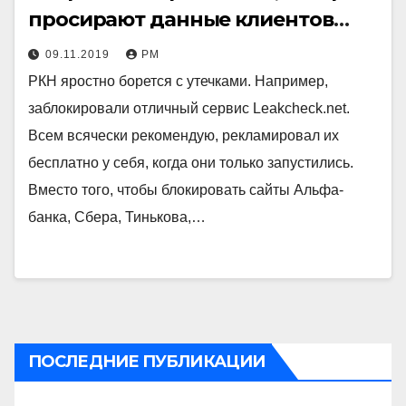
просирают данные клиентов
тысячами, они блокируют сайт,
09.11.2019
РМ
позволяющий искать по уже
РКН яростно борется с утечками. Например,
утекшим паролям
заблокировали отличный сервис Leakcheck.net.
Всем всячески рекомендую, рекламировал их
бесплатно у себя, когда они только запустились.
Вместо того, чтобы блокировать сайты Альфа-
банка, Сбера, Тинькова,…
ПОСЛЕДНИЕ ПУБЛИКАЦИИ