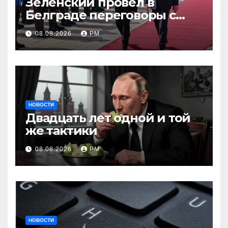
Зеленский провёл в
Белграде переговоры с
Вучичем
08.08.2026
РМ
НОВОСТИ
Двадцать лет одной и той
же тактики
08.08.2026
РМ
НОВОСТИ