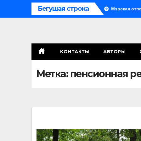
Перейти
Бегущая строка
Система больше не монолитна
Мэрская отповедь
к
содержимому
КОНТАКТЫ
АВТОРЫ
Метка:
пенсионная р