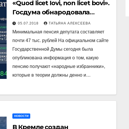
«Quod licet Iovi, non licet bovi».
Госдума обнародовала
размер депутатских пенсий
05.07.2018
ТАТЬЯНА АЛЕКСЕЕВА
Минимальная пенсия депутата составляет
почти 47 тыс. рублей На официальном сайте
Государственной Думы сегодня была
опубликована информация о том, какую
пенсию получают «народные избранники»,
которые в теории должны денно и…
НОВОСТИ
В Кремле создан