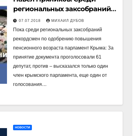
региональных заксобраний
рекордсмен по одобрению
07.07.2018
МИХАИЛ ДУБОВ
повышения пенсионного
Пока среди региональных заксобраний
возраста парламент Крыма
рекордсмен по одобрению повышения
пенсионного возраста парламент Крыма: За
принятие документа проголосовали 61
депутат, против – высказался только один
член крымского парламента, еще один от
голосования…
НОВОСТИ