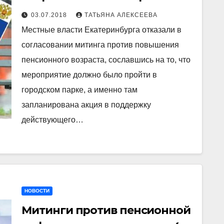
пенсионной реформы из-за
03.07.2018
ТАТЬЯНА АЛЕКСЕЕВА
акции в поддержку Путина
Местные власти Екатеринбурга отказали в
согласовании митинга против повышения
пенсионного возраста, сославшись на то, что
мероприятие должно было пройти в
городском парке, а именно там
запланирована акция в поддержку
действующего…
НОВОСТИ
Митинги против пенсионной