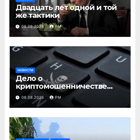
Двадцать лет одной и той
же тактики
08.08.2026
РМ
НОВОСТИ
Дело о
криптомошенничестве
оборачивают в содействие
08.08.2026
РМ
терроризму