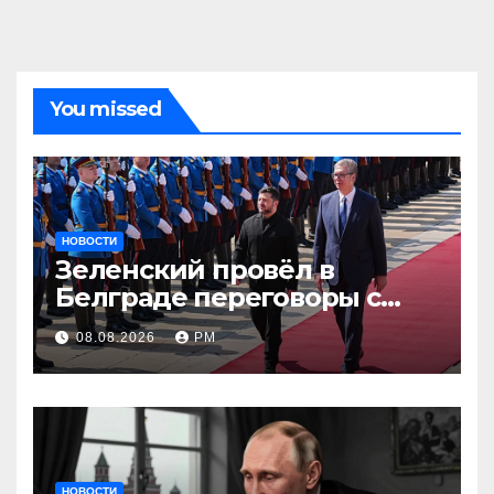
You missed
НОВОСТИ
Зеленский провёл в
Белграде переговоры с
Вучичем
08.08.2026
РМ
НОВОСТИ