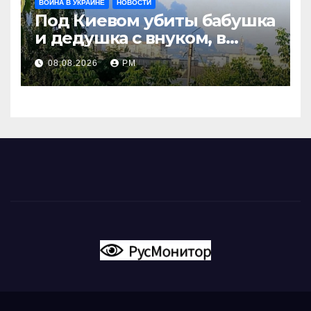
ВОЙНА В УКРАИНЕ
НОВОСТИ
Под Киевом убиты бабушка
и дедушка с внуком, в
Поволжье и на Кубани
08.08.2026
РМ
вновь горят НПЗ