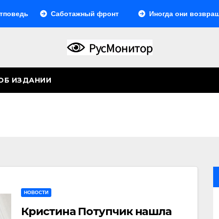
едь
Саботажный фронт
Иногда они возвращают
ОБ ИЗДАНИИ
НОВОСТИ
Кристина Потупчик нашла