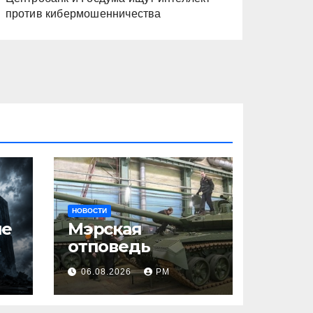
против кибермошенничества
НОВОСТИ
ше
Мэрская
отповедь
06.08.2026
РМ