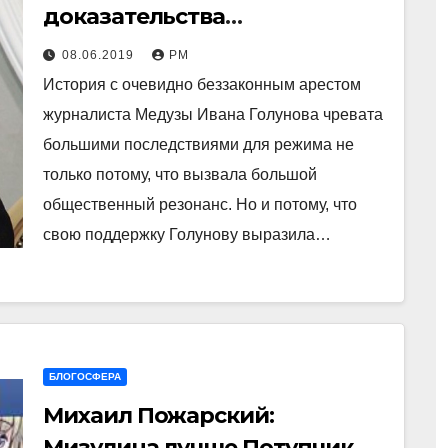
доказательства
невиновности Голунова
08.06.2019
РМ
История с очевидно беззаконным арестом
журналиста Медузы Ивана Голунова чревата
большими последствиями для режима не
только потому, что вызвала большой
общественный резонанс. Но и потому, что
свою поддержку Голунову выразила…
БЛОГОСФЕРА
Михаил Пожарский:
Мизулина лучше Потупчик