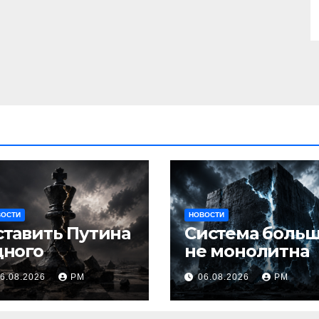
ВОСТИ
НОВОСТИ
ставить Путина
Система боль
дного
не монолитна
6.08.2026
РМ
06.08.2026
РМ