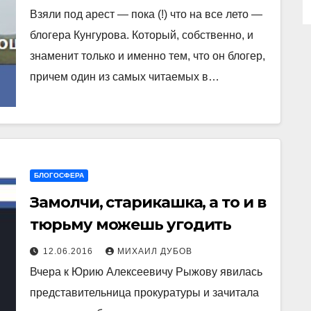
деятельности»
Взяли под арест — пока (!) что на все лето —
блогера Кунгурова. Который, собственно, и
знаменит только и именно тем, что он блогер,
причем один из самых читаемых в…
БЛОГОСФЕРА
Замолчи, старикашка, а то и в
тюрьму можешь угодить
12.06.2016
МИХАИЛ ДУБОВ
Вчера к Юрию Алексеевичу Рыжову явилась
представительница прокуратуры и зачитала