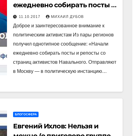
ежедневно собирать посты и
репосты со страниц
11.10.2017
МИХАИЛ ДУБОВ
активистов Навального
Доброе и заинтересованное внимание к
политическим активистам Из пары регионов
получил однотипное сообщение: «Начали
ежедневно собирать посты и репосты со
страниц активистов Навального. Отправляют
в Москву — в политическую инстанцию…
БЛОГОСФЕРА
Евгений Ихлов: Нельзя и
можно (о приговоре группе