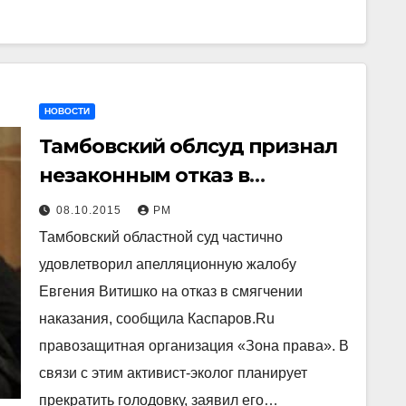
НОВОСТИ
Тамбовский облсуд признал
незаконным отказ в
смягчении наказания экологу
08.10.2015
РМ
Витишко
Тамбовский областной суд частично
удовлетворил апелляционную жалобу
Евгения Витишко на отказ в смягчении
наказания, сообщила Каспаров.Ru
правозащитная организация «Зона права». В
связи с этим активист-эколог планирует
прекратить голодовку, заявил его…