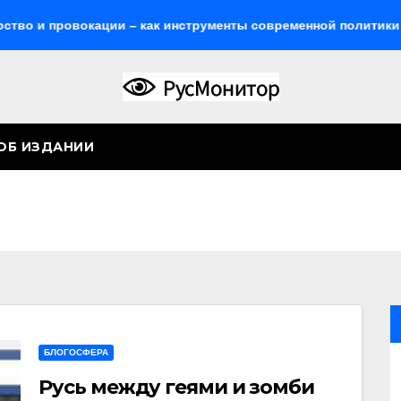
 и провокации – как инструменты современной политики Рос
ОБ ИЗДАНИИ
ы
БЛОГОСФЕРА
Русь между геями и зомби