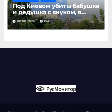
Под Киевом убиты бабушка
и дедушка с внуком, в
Поволжье и на Кубани
08.08.2026
РМ
вновь горят НПЗ