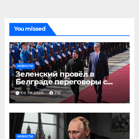
You missed
НОВОСТИ
Зеленский провёл в
Белграде переговоры с
Вучичем
08.08.2026
РМ
НОВОСТИ