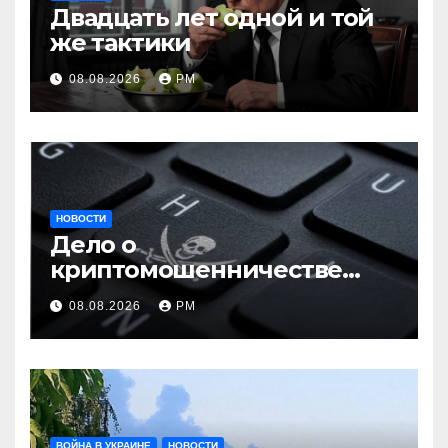
Двадцать лет одной и той
же тактики
08.08.2026
РМ
НОВОСТИ
Дело о
криптомошенничестве
оборачивают в содействие
08.08.2026
РМ
терроризму
ВОЙНА В УКРАИНЕ
НОВОСТИ