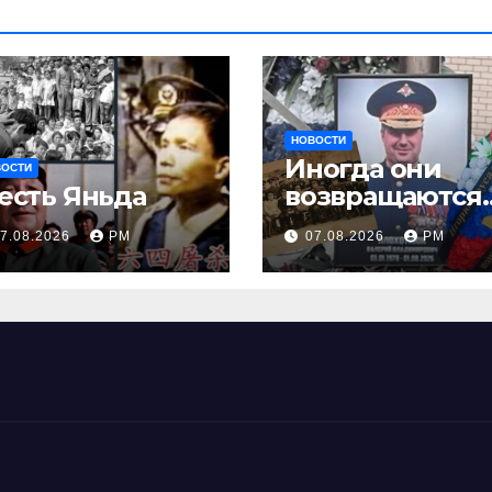
НОВОСТИ
Иногда они
ВОСТИ
есть Яньда
возвращаются
Или не
7.08.2026
РМ
07.08.2026
РМ
возвращаются