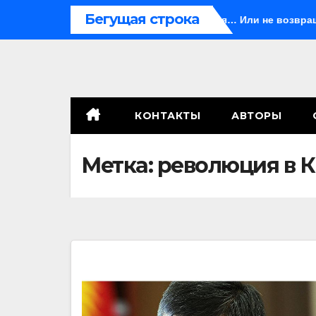
Перейти
Бегущая строка
Яньда
Иногда они возвращаются… Или не возвращаются
к
содержимому
КОНТАКТЫ
АВТОРЫ
Метка:
революция в 