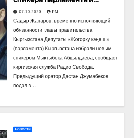
назначил временного главы
07.10.2020
РМ
правительства
Садыр Жапаров, временно исполняющий
обязанности главы правительства
Кыргызстана Депутаты «Жогорку кэңеш »
(парламента) Кыргызстана избрали новым
спикером Мыктыбека Абдылдаева, сообщает
киргизская служба Радио Свобода.
Предыдущий оратор Дастан Джумабеков
подал в…
НОВОСТИ