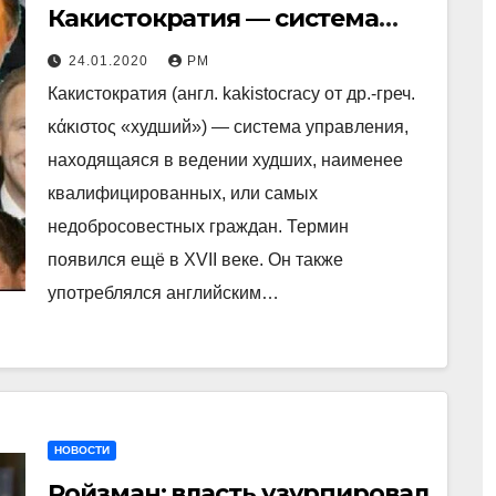
Какистократия — система
управления, находящаяся в
24.01.2020
РМ
ведении худших, наименее
Какистократия (англ. kakistocracy от др.-греч.
квалифицированных, или
κάκιστος «худший») — система управления,
самых недобросовестных
находящаяся в ведении худших, наименее
граждан
квалифицированных, или самых
недобросовестных граждан. Термин
появился ещё в XVII веке. Он также
употреблялся английским…
НОВОСТИ
Ройзман: власть узурпировал