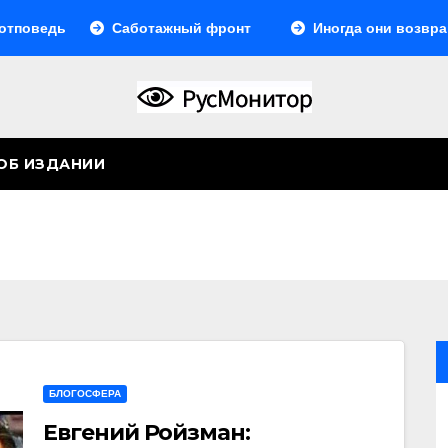
едь
Саботажный фронт
Иногда они возвращают
ОБ ИЗДАНИИ
БЛОГОСФЕРА
Евгений Ройзман: