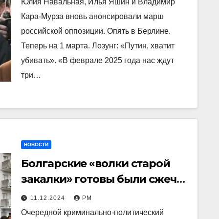
Юлия Навальная, Илья Яшин и Владимир
Кара-Мурза вновь анонсировали марш
российской оппозиции. Опять в Берлине.
Теперь на 1 марта. Лозунг: «Путин, хватит
убивать». «В феврале 2025 года нас ждут
три…
НОВОСТИ
Болгарские «волки старой
закалки» готовы были сжечь
заживо Романа Доброхотова
11.12.2024
РМ
Очередной криминально-политический