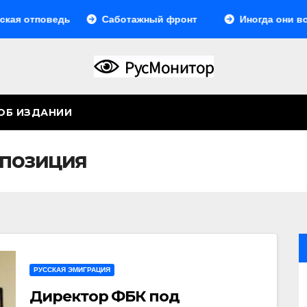
ведь
Саботажный фронт
Иногда они возвращаю
ОБ ИЗДАНИИ
ппозиция
РУССКАЯ ЭМИГРАЦИЯ
Директор ФБК под