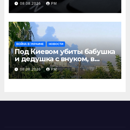
оборачивают в содействие
08.08.2026
РМ
терроризму
ВОЙНА В УКРАИНЕ
НОВОСТИ
Под Киевом убиты бабушка
и дедушка с внуком, в
Поволжье и на Кубани
08.08.2026
РМ
вновь горят НПЗ