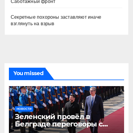
Саботажный фронт
Секретные похороны заставляют иначе
взглянуть на взрыв
You missed
НОВОСТИ
Зеленский провёл в
Белграде переговоры с
Вучичем